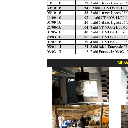
10/11-16
29
3.afd 1-times ligaen 10
30/10-16
64
13.afd GT MOS 30/10-1
06/10-16
33
2.afd 1-times ligaen 06
11/09-16
105
11.afd GT MOS 11/09-1
01/09-16
20
1.afd 1-times ligaen 01
21/08-16
104
9.afd GT MOS 21/08-16
01/05-16
40
7.afd GT MOS 01/05-16
20/03-16
106
5.afd GT MOS 20/03-16
07/02-16
70
4.afd GT MOS 07/02-16
06/04-14
124
8.afd løb 1 Euroscale 0
03/03-13
2
7.afd Euroscale 03/03-1
Billed