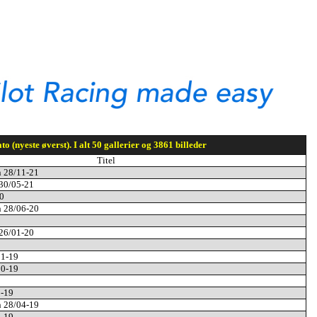
to (nyeste øverst). I alt 50 gallerier og 3861 billeder
Titel
n 28/11-21
 30/05-21
0
n 28/06-20
 26/01-20
11-19
10-19
9-19
n 28/04-19
3-19