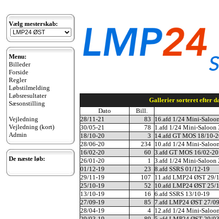
Vælg mesterskab:
Menu:
Billeder
Forside
Regler
Løbstilmelding
Løbsresultater
Gallerier sorteret efter da
Sæsonstilling
Dato
Bill.
Vejledning
28/11-21
83
16.afd 1/24 Mini-Saloo
Vejledning (kort)
30/05-21
78
1.afd 1/24 Mini-Saloon
Admin
18/10-20
3
14.afd GT MOS 18/10-2
28/06-20
234
10.afd 1/24 Mini-Saloo
16/02-20
60
3.afd GT MOS 16/02-20
De næste løb:
26/01-20
1
3.afd 1/24 Mini-Saloon
01/12-19
23
8.afd SSRS 01/12-19
29/11-19
107
11.afd LMP24 ØST 29/
25/10-19
52
10.afd LMP24 ØST 25/
13/10-19
16
6.afd SSRS 13/10-19
27/09-19
85
7.afd LMP24 ØST 27/0
28/04-19
4
12.afd 1/24 Mini-Saloo
29/03-19
89
5.afd LMP24 ØST 29/0