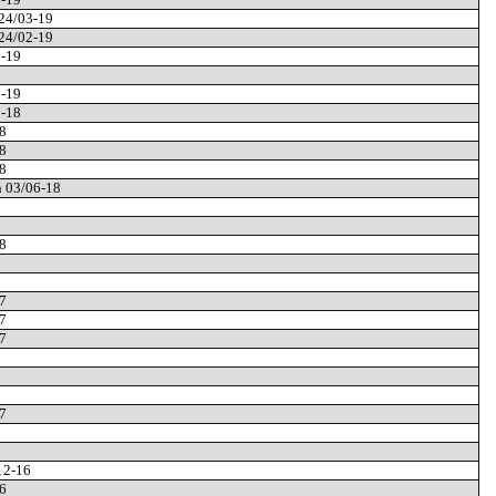
 24/03-19
 24/02-19
2-19
1-19
1-18
8
8
8
n 03/06-18
8
7
7
7
7
/12-16
6