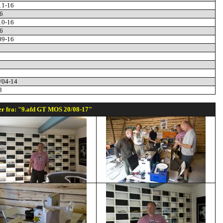
/11-16
6
/10-16
6
/09-16
6/04-14
3
er fra: "9.afd GT MOS 20/08-17"