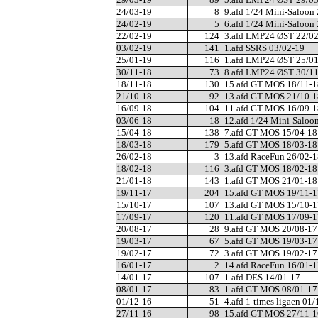
24/03-19
8
9.afd 1/24 Mini-Saloon
24/02-19
5
6.afd 1/24 Mini-Saloon
22/02-19
124
3.afd LMP24 ØST 22/0
03/02-19
141
1.afd SSRS 03/02-19
25/01-19
116
1.afd LMP24 ØST 25/0
30/11-18
73
8.afd LMP24 ØST 30/1
18/11-18
130
15.afd GT MOS 18/11-1
21/10-18
92
13.afd GT MOS 21/10-1
16/09-18
104
11.afd GT MOS 16/09-1
03/06-18
18
12.afd 1/24 Mini-Saloo
15/04-18
138
7.afd GT MOS 15/04-18
18/03-18
179
5.afd GT MOS 18/03-18
26/02-18
3
13.afd RaceFun 26/02-1
18/02-18
116
3.afd GT MOS 18/02-18
21/01-18
143
1.afd GT MOS 21/01-18
19/11-17
204
15.afd GT MOS 19/11-1
15/10-17
107
13.afd GT MOS 15/10-1
17/09-17
120
11.afd GT MOS 17/09-1
20/08-17
28
9.afd GT MOS 20/08-17
19/03-17
67
5.afd GT MOS 19/03-17
19/02-17
72
3.afd GT MOS 19/02-17
16/01-17
2
14.afd RaceFun 16/01-1
14/01-17
107
1.afd DES 14/01-17
08/01-17
83
1.afd GT MOS 08/01-17
01/12-16
51
4.afd 1-times ligaen 01
27/11-16
98
15.afd GT MOS 27/11-1